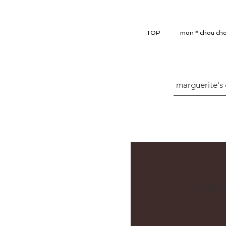
TOP
mon＊chou ch
marguerite's 
その他の