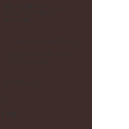
私に「ぜひ食べてみて!! 」と 
言ってくれた野菜売りの 
紳士に感謝。
ハートはモンシュシュのグラタンに
いつものせているラディシュの 
♡ハートちゃんです。 
TSUYUのたのしみ 
タグ：
野菜