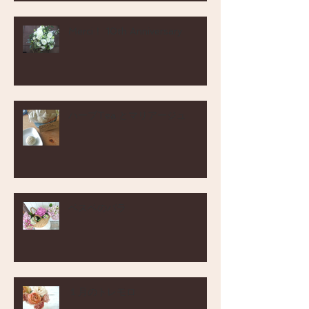
Merci！ 10th Anniversary
ハーブTea とマリアージュ
ベスベのバラ
１月のトレモロ