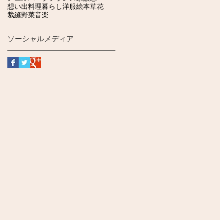
想い出
料理
暮らし
洋服
絵本
草花
裁縫
野菜
音楽
ソーシャルメディア