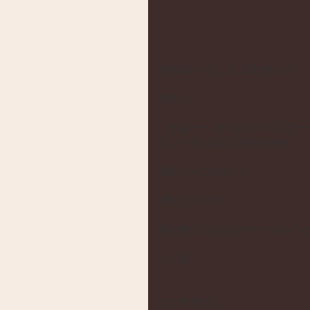
右のほっぺに、えくぼがあって
昔から
「わぁーっ、すっげぇへっこむーっ
と、いろんな人に かわかわれ
指をつっこまれたり
押したりされた、
私の唯一じまんのチャームポイン
えくぼ。
だいすきだと