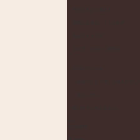
何もかもよく見えて
盲目になるということわざ、
あばたもえくぼ。
なんて　かわいい気持ち。
今日のデジュネ。
「あばたにえくぼ」に見えたとし
じまんしたい。
親バカでごめんなさい。 
タグ：
その他
料理