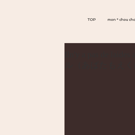
TOP
mon＊chou ch
Iln'y a pas de
ル（あばたもえく