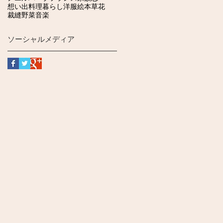
想い出
料理
暮らし
洋服
絵本
草花
裁縫
野菜
音楽
ソーシャルメディア