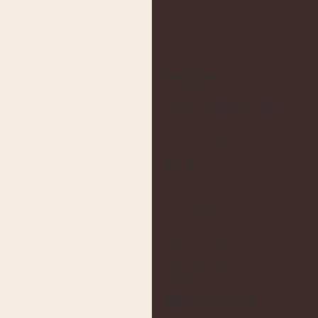
体が温まる
やさしいお味のスープは
モンシュシュの
ポトフ。
じっくりと
ゆっくりと 煮て
澄んだスープと
お味のしみた お野菜。