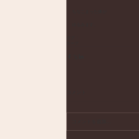
ちぢこまった体が
ゆるみます。 
タグ：
スープ
コメント
コメントを追加…