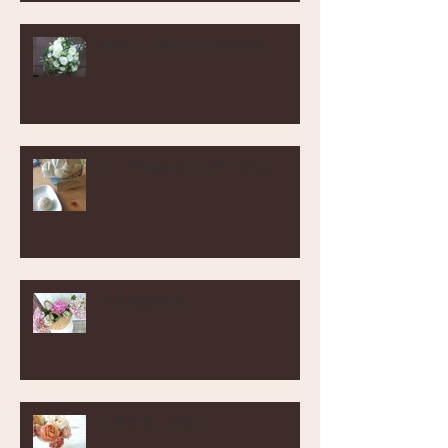
Merci！ 10th Anniversary
ハーブTea とマリアージュ
ベスベのバラ
１月のトレモロ