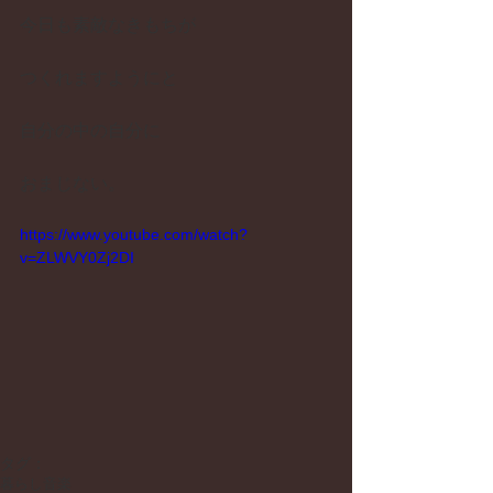
今日も素敵なきもちが
つくれますようにと
自分の中の自分に
おまじない。 
https://www.youtube.com/watch?
v=ZLWVY0Zj2DI
タグ：
暮らし
音楽