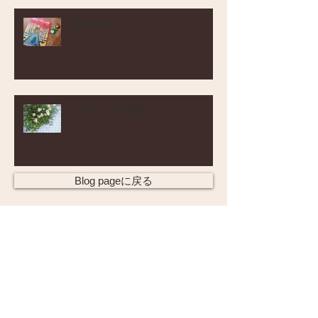
想い出のジュヌビエーブ
大手町三丁目物語
Blog pageに戻る
archives
2016年5月
（2）
2件の記事
2016年1月
（2）
2件の記事