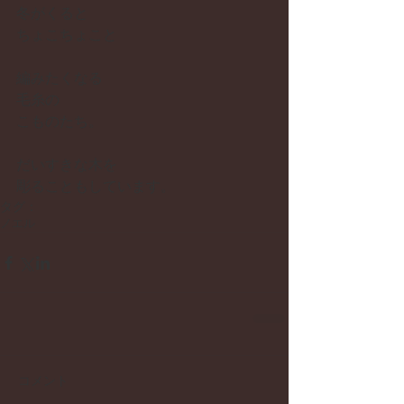
冬がくると 
ちょこちょこと
編みたくなる 
毛糸の 
こものたち。
だいすきな木を 
彫ることもしています。
タグ：
ノエル
コメント