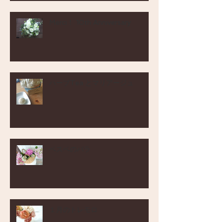
Merci！ 10th Anniversary
ハーブTea とマリアージュ
ベスベのバラ
１月のトレモロ