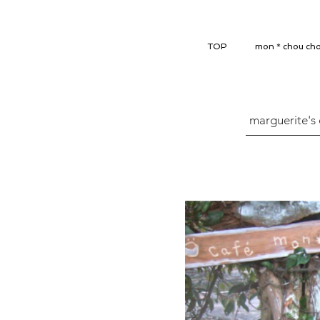
TOP
mon＊chou ch
marguerite's 