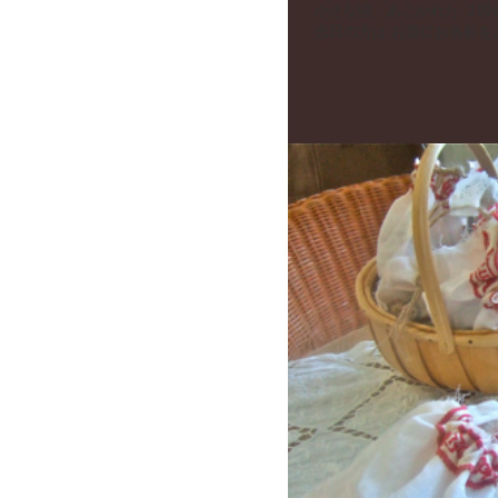
小さな頃、あこがれた ２段のケーキ。 クリスマス用のドレスを着ています。 お誕生日や記