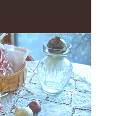
念日の方は お皿にお名前を入れて ろうそくをご用意。 どうぞ ひとりじめしてください。