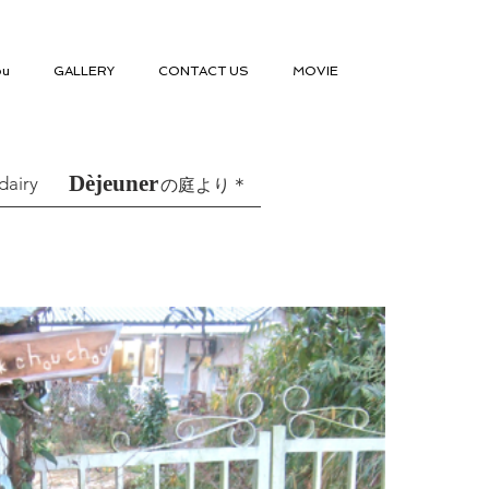
ou
GALLERY
CONTACT US
MOVIE
Dèjeuner
dairy
＊
の庭より