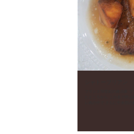
シャトーブリアン
フランス19世紀の政治家 フランソワ=ルネ・ド・シャトーブリアンが 料理人に命じて作らせ
たところから この名で呼ばれることになった シャトーブリアン。 牛の最高部位とされるヒ