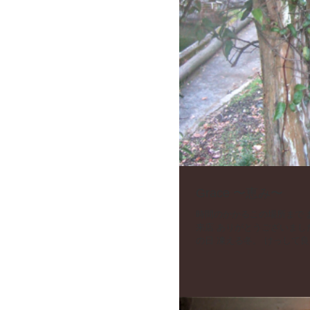
Grace 〜恵み〜
時間のかかるこの場所まで お食事に来てくださった たくさんのお客さま、 今年も１年、ご
来店 ありがとうございました。 あわただしい春 どしゃ降りの梅雨、暑い夏 枯れ葉の秋、雪