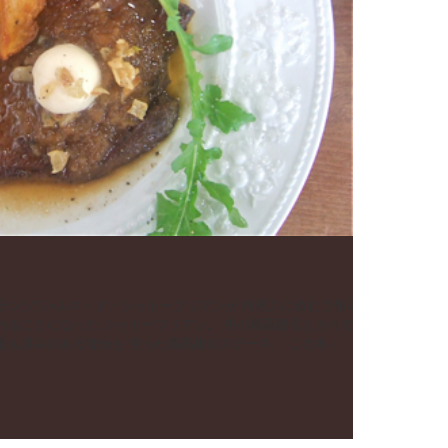
レ肉の中で さらに中央部の最も厚みのある部分を 使った最高級のステーキ。 この冬...