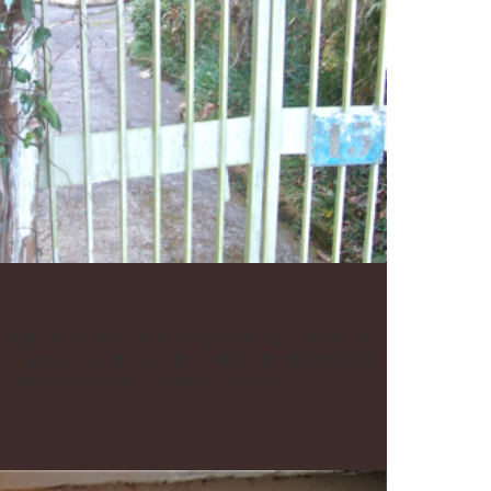
の日 凍える冬。 けっして良い条件ばかりでは ないこの場所に それでも ...