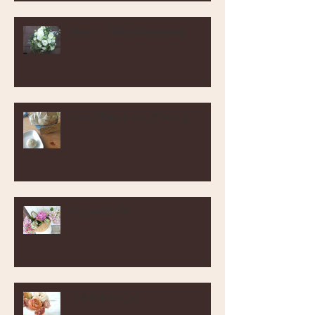
Merci！ 10th Anniversary
ハーブTea とマリアージュ
ベスベのバラ
１月のトレモロ